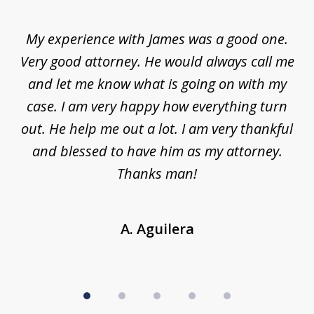
1
of
d
My experience with James was a good one.
I
5
ar
Very good attorney. He would always call me
on
nt,
and let me know what is going on with my
a
ys
case. I am very happy how everything turn
ing
out. He help me out a lot. I am very thankful
and blessed to have him as my attorney.
a
d
Thanks man!
A. Aguilera