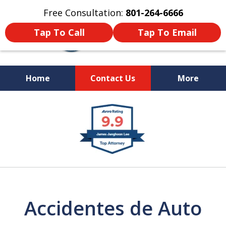
Free Consultation:
801-264-6666
Tap To Call
Tap To Email
Home
Contact Us
More
We Are Your Advocate
slide
in the Courtroom
1
of
9
Accidentes de Auto