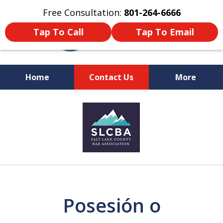
Free Consultation:
801-264-6666
Tap To Call
Tap To Email
Home
Contact Us
More
We Are Your Advocate
slide
in the Courtroom
5
of
9
Posesión o