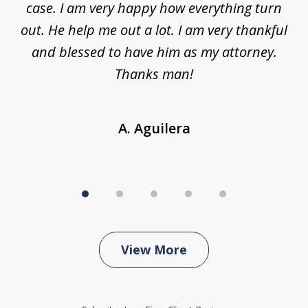
ys
case. I am very happy how everything turn
ing
out. He help me out a lot. I am very thankful
and blessed to have him as my attorney.
a
d
Thanks man!
A. Aguilera
View More