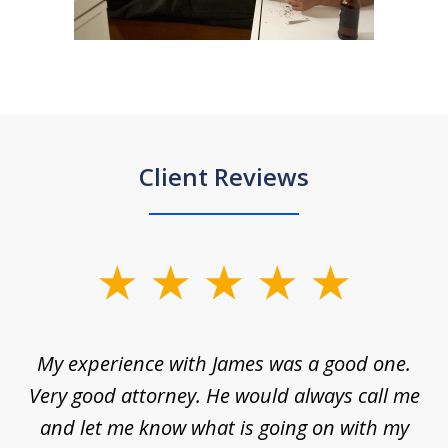
Client Reviews
slide
1
of
d
My experience with James was a good one.
I
5
ar
Very good attorney. He would always call me
on
nt,
and let me know what is going on with my
a