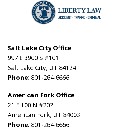
Salt Lake City Office
997 E 3900 S #101
Salt Lake City
,
UT
84124
Phone:
801-264-6666
American Fork Office
21 E 100 N #202
American Fork
,
UT
84003
Phone:
801-264-6666